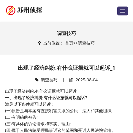
T
o
g
g
l
e
调查技巧
n
a
当前位置：
首页
>>
调查技巧
v
i
g
a
t
i
出现了经济纠纷,有什么证据就可以起诉_1
o
n
调查技巧
|
2025-08-04
出现了经济纠纷,有什么证据就可以起诉
一、出现了经济纠纷,有什么证据就可以起诉?
满足以下条件就可以起诉：
(一)原告是与本案有直接利害关系的公民、法人和其他组织;
(二)有明确的被告;
(三)有具体的诉讼请求和事实、理由;
(四)属于人民法院受理民事诉讼的范围和受诉人民法院管辖。