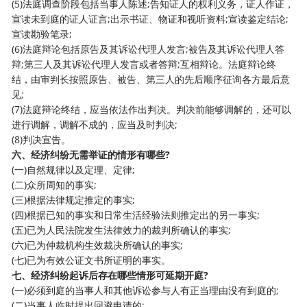
(5)法庭调查阶段包括当事人陈述;告知证人的权利义务，证人作证，
宣读未到庭的证人证言;出示书证、物证和视听资料;宣读鉴定结论;
宣读勘验笔录;
(6)法庭辩论包括原告及其诉讼代理人发言;被告及其诉讼代理人答
辩;第三人及其诉讼代理人发言或者答辩;互相辩论。法庭辩论终
结，由审判长按照原告、被告、第三人的先后顺序征询各方最后意
见;
(7)法庭辩论终结，应当依法作出判决。判决前能够调解的，还可以
进行调解，调解不成的，应当及时判决;
(8)判决宣告。
六、经济纠纷无需举证的情形有哪些?
(一)自然规律以及定理、定律;
(二)众所周知的事实;
(三)根据法律规定推定的事实;
(四)根据已知的事实和日常生活经验法则推定出的另一事实;
(五)已为人民法院发生法律效力的裁判所确认的事实;
(六)已为仲裁机构生效裁决所确认的事实;
(七)已为有效公证文书所证明的事实。
七、经济纠纷起诉后存在哪些情形可延期开庭?
(一)必须到庭的当事人和其他诉讼参与人有正当理由没有到庭的;
(二)当事人临时提出回避申请的;