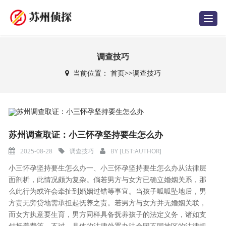
T
o
g
g
l
e
调查技巧
n
a
当前位置：
首页
>>
调查技巧
v
i
g
a
t
i
o
n
苏州调查取证：小三怀孕坚持要生怎么办
2025-08-28
调查技巧
BY
[LIST:AUTHOR]
小三怀孕坚持要生怎么办一、小三怀孕坚持要生怎么办从法律层
面剖析，此情况颇为复杂。倘若男方与女方已确立婚姻关系，那
么此行为或许会牵扯到婚姻过错等事宜。当孩子呱呱坠地后，男
方责无旁贷地需承担起抚养之责。若男方与女方并无婚姻关联，
而女方执意要生育，男方同样具备抚养孩子的法定义务，诸如支
付抚养费等。不过，具体的法律处置办法会因不同地区的法律规